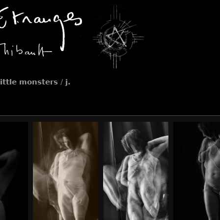
little monsters
/
j.